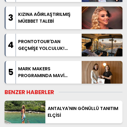
KIZINA AĞIRLAŞTIRILMIŞ
3
MÜEBBET TALEBİ
PRONTOTOUR'DAN
4
GEÇMİŞE YOLCULUK!
NOSTALJİK OTOBÜSLÜ
KAPADOKYA TURU
BAŞLIYOR
MARK MAKERS
5
PROGRAMINDA MAVİ
AKDENİZ ANLATILDI
BENZER HABERLER
ANTALYA'NIN GÖNÜLLÜ TANITIM
ELÇİSİ