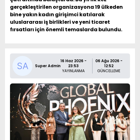
gerçekleştirilen organizasyona 19 ülkeden
bine yakın kadın girişimci katılarak
uluslararası iş birlikleri ve yeni ticaret
fırsatları için önemli temaslarda bulundu.
16 Haz 2026 -
06 Ağu 2026 -
Super Admin
23:53
12:52
YAYINLANMA
GÜNCELLEME