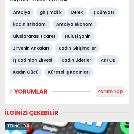
Antalya
girişimcilik
Belek
iş dünyası
kadın istihdamı
Antalya ekonomi
uluslararası ticaret
Hulusi Şahin
Zirvenin Ankaları
Kadın Girişimciler
İş Kadınları Zirvesi
Kadın Liderler
AKTOB
Kadın Gücü
Küresel İş Kadınları
YORUMLAR
Yorum Yap
İLGİNİZİ ÇEKEBİLİR
TEKNOLOJİ