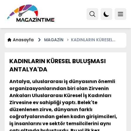
Anasayfa
MAGAZİN
KADINLARIN KÜRESEL
BULUŞMASI ANTALYA'DA
KADINLARIN KÜRESEL BULUŞMASI
ANTALYA'DA
Antalya, uluslararası iş dünyasının önemli
organizasyonlarından biri olan Zirvenin
Ankaları Uluslararası Küresel İş Kadınları
Zirvesine ev sahipliği yaptı. Belek'te
düzenlenen zirve, dünyanın farklı
coğrafyalarından gelen kadın girişimcileri,
iş insanlarını ve sektör temsilcilerini aynı
çatı altında buluşturdu. Bu yıl ilk kez