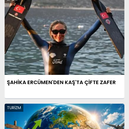
ŞAHİKA ERCÜMEN'DEN KAŞ'TA ÇİFTE ZAFER
TURİZM