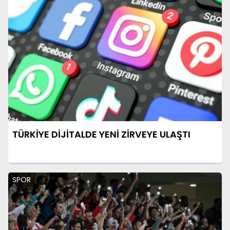
TÜRKİYE DİJİTALDE YENİ ZİRVEYE ULAŞTI
SPOR