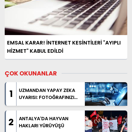
EMSAL KARAR! İNTERNET KESİNTİLERİ "AYIPLI
HİZMET" KABUL EDİLDİ
ÇOK OKUNANLAR
UZMANDAN YAPAY ZEKA
1
UYARISI: FOTOĞRAFINIZI
PAYLAŞMADAN BİR KEZ
DAHA DÜŞÜNÜN
ANTALYA'DA HAYVAN
2
HAKLARI YÜRÜYÜŞÜ