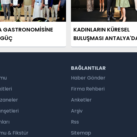
A GASTRONOMİSİNE
KADINLARIN KÜRESEL
İ GÜÇ
BULUŞMASI ANTALYA'D
R
BAĞLANTILAR
umu
Haber Gönder
tleri
Firma Rehberi
czaneler
Anketler
nşetleri
Arşiv
ları
Rss
mu & Fikstür
Sitemap