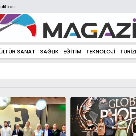
Politikası
ÜLTÜR SANAT
SAĞLIK
EĞİTİM
TEKNOLOJİ
TURİ