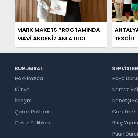
MARK MAKERS PROGRAMINDA
ANTALY
MAVİ AKDENİZ ANLATILDI
TESCİLL
KURUMSAL
SERVISLE
Hakkımızda
Hava Dur
Künye
Namaz Vaki
İletişim
Nöbetçi E
Çerez Politikası
Gazete Ma
Gizlilik Politikası
Burç Yorum
Puan Duru