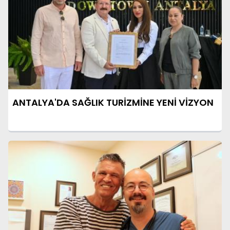
ANTALYA'DA SAĞLIK TURİZMİNE YENİ VİZYON