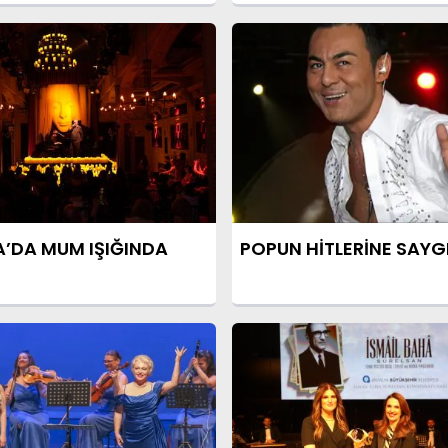
VERECEK
’DA MUM IŞIĞINDA
POPUN HİTLERİNE SAYG
İ