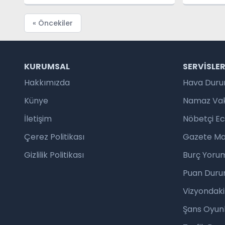
GECESİ
« Öncekiler
KURUMSAL
SERVISLE
Hakkımızda
Hava Dur
Künye
Namaz Vaki
İletişim
Nöbetçi E
Çerez Politikası
Gazete Ma
Gizlilik Politikası
Burç Yorum
Puan Duru
Vizyondaki
Şans Oyunl