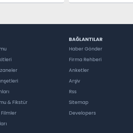
R
BAĞLANTILAR
umu
Haber Gönder
tleri
Firma Rehberi
czaneler
Anketler
nşetleri
Arşiv
ları
Rss
mu & Fikstür
Sitemap
 Filmler
Developers
arı