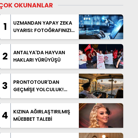
ÇOK OKUNANLAR
UZMANDAN YAPAY ZEKA
1
UYARISI: FOTOĞRAFINIZI
PAYLAŞMADAN BİR KEZ
DAHA DÜŞÜNÜN
ANTALYA'DA HAYVAN
2
HAKLARI YÜRÜYÜŞÜ
PRONTOTOUR'DAN
3
GEÇMİŞE YOLCULUK!
NOSTALJİK OTOBÜSLÜ
KAPADOKYA TURU
BAŞLIYOR
KIZINA AĞIRLAŞTIRILMIŞ
4
MÜEBBET TALEBİ