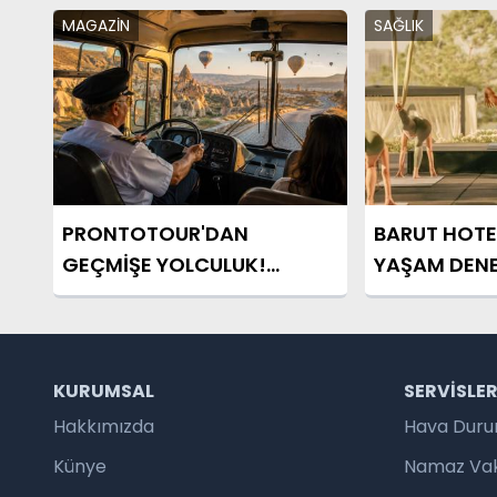
MAGAZİN
SAĞLIK
PRONTOTOUR'DAN
BARUT HOTEL
GEÇMİŞE YOLCULUK!
YAŞAM DENE
NOSTALJİK OTOBÜSLÜ
KAPADOKYA TURU
BAŞLIYOR
KURUMSAL
SERVISLE
Hakkımızda
Hava Dur
Künye
Namaz Vaki