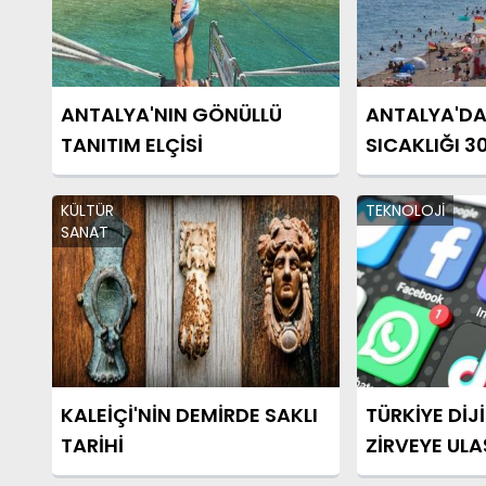
ANTALYA'NIN GÖNÜLLÜ
ANTALYA'DA DENİZ SUY
TANITIM ELÇİSİ
SICAKLIĞI 3
ULAŞTI
KÜLTÜR
TEKNOLOJİ
SANAT
KALEİÇİ'NİN DEMİRDE SAKLI
TÜRKİYE DİJ
TARİHİ
ZİRVEYE ULA