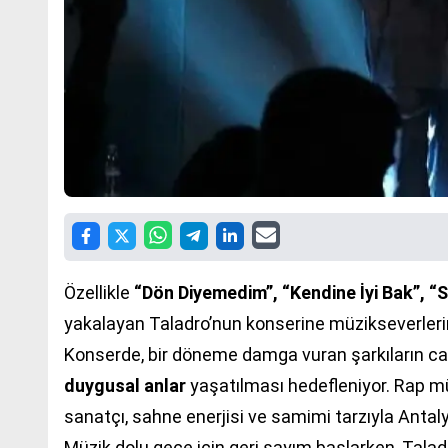
Özellikle
“Dön Diyemedim”, “Kendine İyi Bak”, “S
yakalayan Taladro’nun konserine müzikseverlerin
Konserde, bir döneme damga vuran şarkıların can
duygusal anlar
yaşatılması hedefleniyor. Rap müz
sanatçı, sahne enerjisi ve samimi tarzıyla Anta
Müzik dolu gece için geri sayım başlarken, Tala