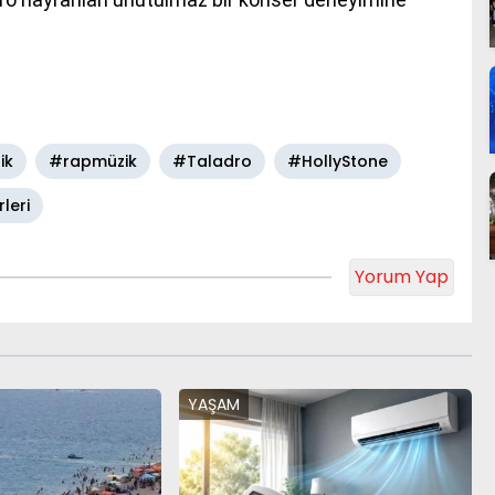
ik
#rapmüzik
#Taladro
#HollyStone
leri
Yorum Yap
YAŞAM