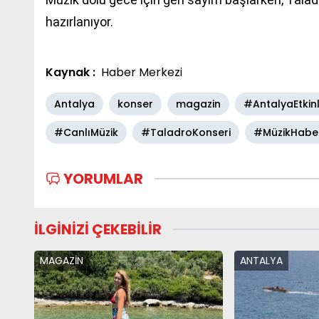
hazırlanıyor.
Kaynak :
Haber Merkezi
Antalya
konser
magazin
#AntalyaEtkinl
#CanlıMüzik
#TaladroKonseri
#MüzikHaber
YORUMLAR
İLGİNİZİ ÇEKEBİLİR
MAGAZİN
ANTALYA