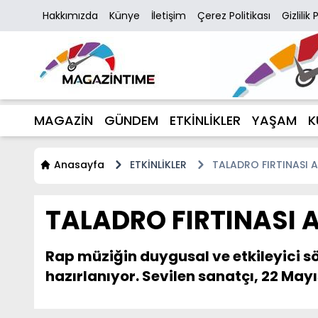
Hakkımızda
Künye
İletişim
Çerez Politikası
Gizlilik 
MAGAZİN
GÜNDEM
ETKİNLİKLER
YAŞAM
K
Anasayfa
ETKİNLİKLER
TALADRO FIRTINASI 
TALADRO FIRTINASI 
Rap müziğin duygusal ve etkileyici sö
hazırlanıyor. Sevilen sanatçı, 22 May