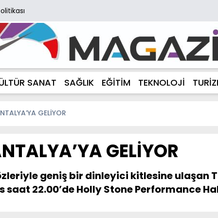
Politikası
ÜLTÜR SANAT
SAĞLIK
EĞİTİM
TEKNOLOJİ
TURİ
ANTALYA’YA GELİYOR
ANTALYA’YA GELİYOR
zleriyle geniş bir dinleyici kitlesine ulaş
ıs saat 22.00’de Holly Stone Performance Ha