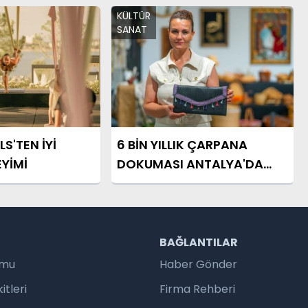
KÜLTÜR
SANAT
S'TEN İYİ
6 BİN YILLIK ÇARPANA
YİMİ
DOKUMASI ANTALYA'DA
YENİDEN HAYAT BULDU
R
BAĞLANTILAR
umu
Haber Gönder
tleri
Firma Rehberi