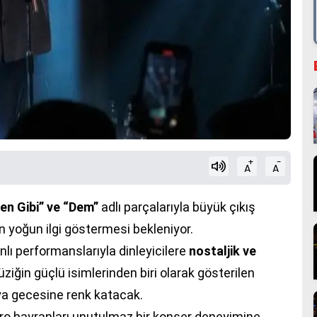
+
-
A
A
en Gibi” ve “Dem”
adlı parçalarıyla büyük çıkış
 yoğun ilgi göstermesi bekleniyor.
lı performanslarıyla dinleyicilere
nostaljik ve
iğin güçlü isimlerinden biri olarak gösterilen
lya gecesine renk katacak.
dro hayranları unutulmaz bir konser deneyimine