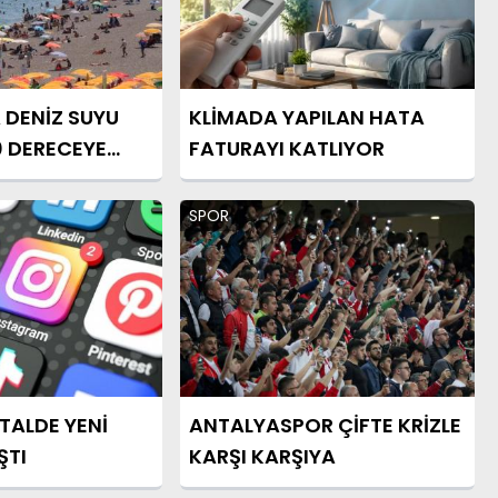
U
KLİMADA YAPILAN HATA
0 DERECEYE
FATURAYI KATLIYOR
SPOR
İTALDE YENİ
ANTALYASPOR ÇİFTE KRİZLE
ŞTI
KARŞI KARŞIYA