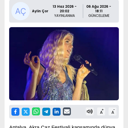
13 Haz 2026 -
06 Ağu 2026 -
Aylin Çor
20:02
18:11
YAYINLANMA
GÜNCELLEME
+
-
A
A
Antalya, Akra Caz Festivali kapsamında dünya