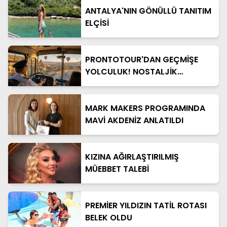
ANTALYA'NIN GÖNÜLLÜ TANITIM
ELÇİSİ
PRONTOTOUR'DAN GEÇMİŞE
YOLCULUK! NOSTALJİK
OTOBÜSLÜ KAPADOKYA TURU
BAŞLIYOR
MARK MAKERS PROGRAMINDA
MAVİ AKDENİZ ANLATILDI
KIZINA AĞIRLAŞTIRILMIŞ
MÜEBBET TALEBİ
PREMİER YILDIZIN TATİL ROTASI
BELEK OLDU