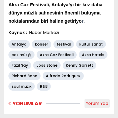
Akra Caz Festivali, Antalya’yı bir kez daha
dünya müzik sahnesinin önemli buluşma
r.
noktalarından biri haline getiriyo
Kaynak :
Haber Merkezi
Antalya
konser
festival
kültür sanat
caz müziği
Akra Caz Festivali
Akra Hotels
Fazıl Say
Joss Stone
Kenny Garrett
Richard Bona
Alfredo Rodriguez
soul müzik
R&B
YORUMLAR
Yorum Yap