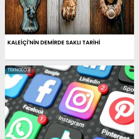
KALEİÇİ'NİN DEMİRDE SAKLI TARİHİ
TEKNOLOJİ