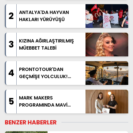
DAHA DÜŞÜNÜN
ANTALYA'DA HAYVAN
2
HAKLARI YÜRÜYÜŞÜ
KIZINA AĞIRLAŞTIRILMIŞ
3
MÜEBBET TALEBİ
PRONTOTOUR'DAN
4
GEÇMİŞE YOLCULUK!
NOSTALJİK OTOBÜSLÜ
KAPADOKYA TURU
BAŞLIYOR
MARK MAKERS
5
PROGRAMINDA MAVİ
AKDENİZ ANLATILDI
BENZER HABERLER