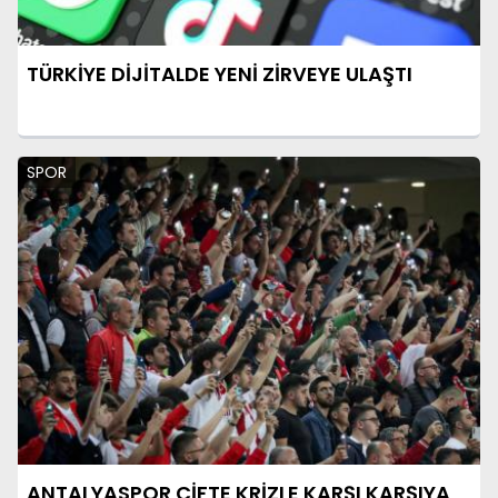
TÜRKİYE DİJİTALDE YENİ ZİRVEYE ULAŞTI
SPOR
ANTALYASPOR ÇİFTE KRİZLE KARŞI KARŞIYA