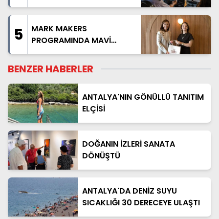
NOSTALJİK OTOBÜSLÜ
KAPADOKYA TURU
BAŞLIYOR
MARK MAKERS
5
PROGRAMINDA MAVİ
AKDENİZ ANLATILDI
BENZER HABERLER
ANTALYA'NIN GÖNÜLLÜ TANITIM
ELÇİSİ
DOĞANIN İZLERİ SANATA
DÖNÜŞTÜ
ANTALYA'DA DENİZ SUYU
SICAKLIĞI 30 DERECEYE ULAŞTI