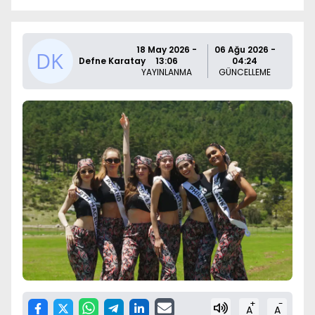
18 May 2026 -
06 Ağu 2026 -
Defne Karatay
13:06
04:24
YAYINLANMA
GÜNCELLEME
+
-
A
A