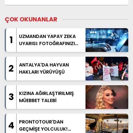
ÇOK OKUNANLAR
UZMANDAN YAPAY ZEKA
1
UYARISI: FOTOĞRAFINIZI
PAYLAŞMADAN BİR KEZ
DAHA DÜŞÜNÜN
ANTALYA'DA HAYVAN
2
HAKLARI YÜRÜYÜŞÜ
KIZINA AĞIRLAŞTIRILMIŞ
3
MÜEBBET TALEBİ
PRONTOTOUR'DAN
4
GEÇMİŞE YOLCULUK!