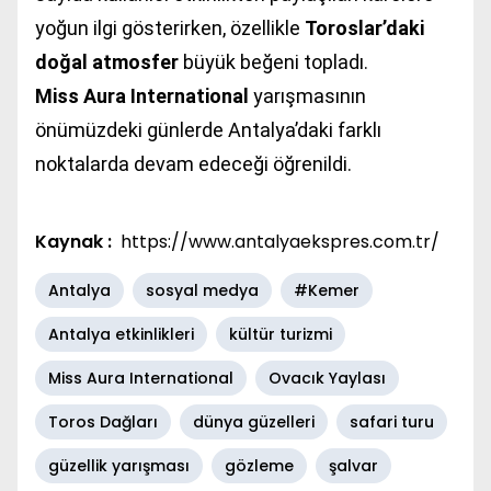
yoğun ilgi gösterirken, özellikle
Toroslar’daki
doğal atmosfer
büyük beğeni topladı.
Miss Aura International
yarışmasının
önümüzdeki günlerde Antalya’daki farklı
noktalarda devam edeceği öğrenildi.
Kaynak :
https://www.antalyaekspres.com.tr/
Antalya
sosyal medya
#Kemer
Antalya etkinlikleri
kültür turizmi
Miss Aura International
Ovacık Yaylası
Toros Dağları
dünya güzelleri
safari turu
güzellik yarışması
gözleme
şalvar