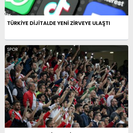
TÜRKİYE DİJİTALDE YENİ ZİRVEYE ULAŞTI
SPOR