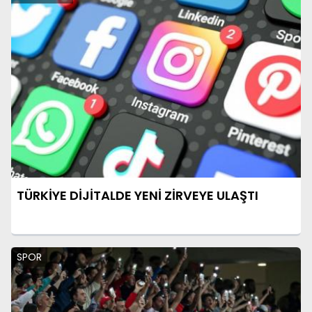
TÜRKİYE DİJİTALDE YENİ ZİRVEYE ULAŞTI
SPOR