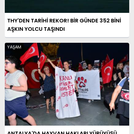
THY'DEN TARİHİ REKOR! BİR GÜNDE 352 BİNİ
AŞKIN YOLCU TAŞINDI
YAŞAM
ANTALYA'DA HAYVAN HAKLARI YÜRÜYÜŞÜ