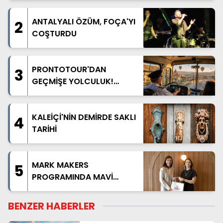
ANTALYALI ÖZÜM, FOÇA'YI
2
COŞTURDU
PRONTOTOUR'DAN
3
GEÇMİŞE YOLCULUK!
NOSTALJİK OTOBÜSLÜ
KAPADOKYA TURU
BAŞLIYOR
KALEİÇİ'NİN DEMİRDE SAKLI
4
TARİHİ
MARK MAKERS
5
PROGRAMINDA MAVİ
AKDENİZ ANLATILDI
BENZER HABERLER