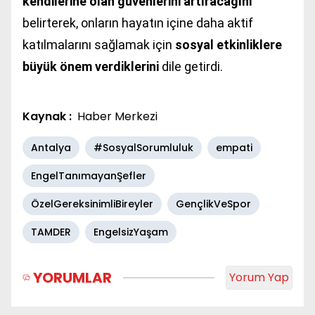
kendilerine olan güvenlerini artıracağını
belirterek, onların hayatın içine daha aktif
katılmalarını sağlamak için
sosyal etkinliklere
büyük önem verdiklerini
dile getirdi.
Kaynak :
Haber Merkezi
Antalya
#SosyalSorumluluk
empati
EngelTanımayanŞefler
ÖzelGereksinimliBireyler
GençlikVeSpor
TAMDER
EngelsizYaşam
YORUMLAR
Yorum Yap