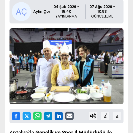
04 Şub 2026 -
07 Ağu 2026 -
Aylin Çor
15:40
10:53
YAYINLANMA
GÜNCELLEME
+
-
A
A
Antalya’da
Gençlik ve Spor İl Müdürlüğü
ile