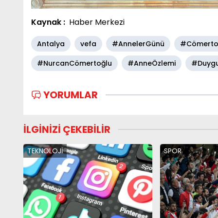
Kaynak :
Haber Merkezi
Antalya
vefa
#AnnelerGünü
#Cömertoğ
#NurcanCömertoğlu
#AnneÖzlemi
#Duygu
YORUMLAR
İLGİNİZİ ÇEKEBİLİR
TEKNOLOJİ
SPOR