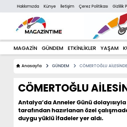
Hakkımızda
Künye
İletişim
Çerez Politikası
Gizlilik 
MAGAZİN
GÜNDEM
ETKİNLİKLER
YAŞAM
K
Anasayfa
GÜNDEM
CÖMERTOĞLU AİLESİNDE
CÖMERTOĞLU AİLESİ
Antalya’da Anneler Günü dolayısıyla
tarafından hazırlanan özel çalışmad
duygu yüklü ifadeler yer aldı.