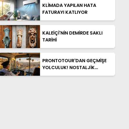
KLİMADA YAPILAN HATA
FATURAYI KATLIYOR
KALEİÇİ'NİN DEMİRDE SAKLI
TARİHİ
PRONTOTOUR'DAN GEÇMİŞE
YOLCULUK! NOSTALJİK
OTOBÜSLÜ KAPADOKYA TURU
BAŞLIYOR