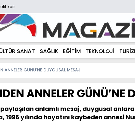
Politikası
ÜLTÜR SANAT
SAĞLIK
EĞİTİM
TEKNOLOJİ
TURİ
N ANNELER GÜNÜ’NE DUYGUSAL MESAJ
NDEN ANNELER GÜNÜ’NE 
 paylaşılan anlamlı mesaj, duygusal anlar
a, 1996 yılında hayatını kaybeden annesi N