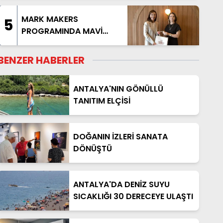
KAPADOKYA TURU
BAŞLIYOR
MARK MAKERS
5
PROGRAMINDA MAVİ
AKDENİZ ANLATILDI
BENZER HABERLER
ANTALYA'NIN GÖNÜLLÜ
TANITIM ELÇİSİ
DOĞANIN İZLERİ SANATA
DÖNÜŞTÜ
ANTALYA'DA DENİZ SUYU
SICAKLIĞI 30 DERECEYE ULAŞTI