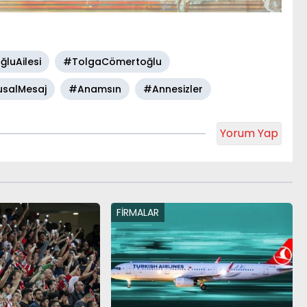
luAilesi
#TolgaCömertoğlu
salMesaj
#Anamsın
#Annesizler
Yorum Yap
FİRMALAR