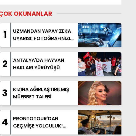
ÇOK OKUNANLAR
UZMANDAN YAPAY ZEKA
1
UYARISI: FOTOĞRAFINIZI
PAYLAŞMADAN BİR KEZ
DAHA DÜŞÜNÜN
ANTALYA'DA HAYVAN
2
HAKLARI YÜRÜYÜŞÜ
KIZINA AĞIRLAŞTIRILMIŞ
3
MÜEBBET TALEBİ
PRONTOTOUR'DAN
4
GEÇMİŞE YOLCULUK!
NOSTALJİK OTOBÜSLÜ