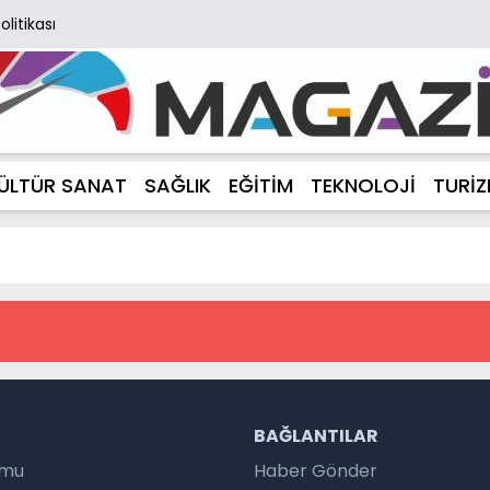
Politikası
ÜLTÜR SANAT
SAĞLIK
EĞİTİM
TEKNOLOJİ
TURİ
R
BAĞLANTILAR
umu
Haber Gönder