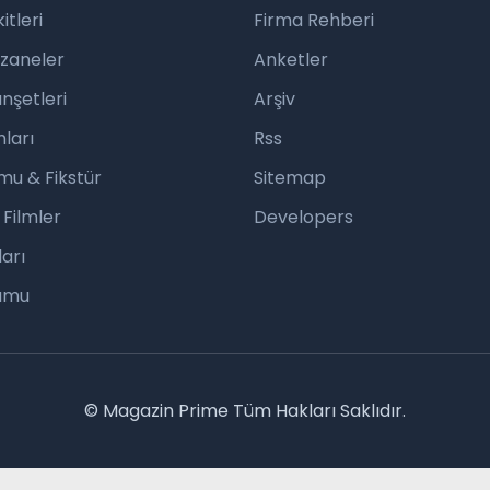
tleri
Firma Rehberi
czaneler
Anketler
nşetleri
Arşiv
ları
Rss
mu & Fikstür
Sitemap
 Filmler
Developers
arı
rumu
© Magazin Prime Tüm Hakları Saklıdır.