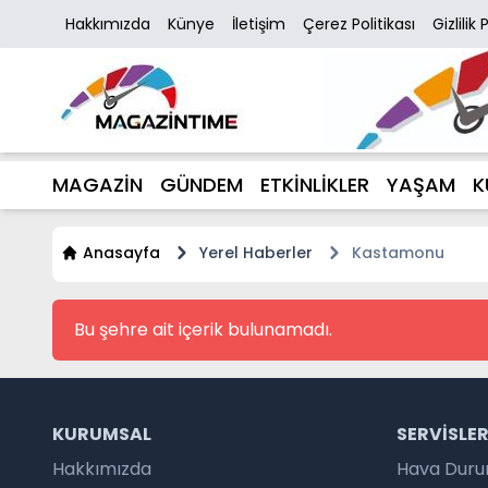
Hakkımızda
Künye
İletişim
Çerez Politikası
Gizlilik 
MAGAZİN
GÜNDEM
ETKİNLİKLER
YAŞAM
K
Anasayfa
Yerel Haberler
Kastamonu
Bu şehre ait içerik bulunamadı.
KURUMSAL
SERVISLE
Hakkımızda
Hava Dur