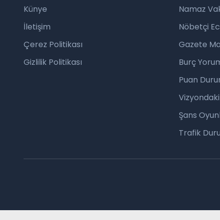
Künye
Namaz Vaki
İletişim
Nöbetçi E
Çerez Politikası
Gazete Ma
Gizlilik Politikası
Burç Yorum
Puan Duru
Vizyondaki
Şans Oyunl
Trafik Du