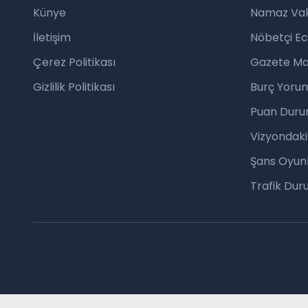
Künye
Namaz Vaki
İletişim
Nöbetçi E
Çerez Politikası
Gazete Ma
Gizlilik Politikası
Burç Yorum
Puan Duru
Vizyondaki
Şans Oyunl
Trafik Du