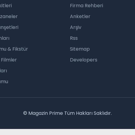
tleri
Firma Rehberi
czaneler
Anketler
nşetleri
Arşiv
ları
Rss
mu & Fikstür
Sitemap
 Filmler
Developers
arı
rumu
© Magazin Prime Tüm Hakları Saklıdır.