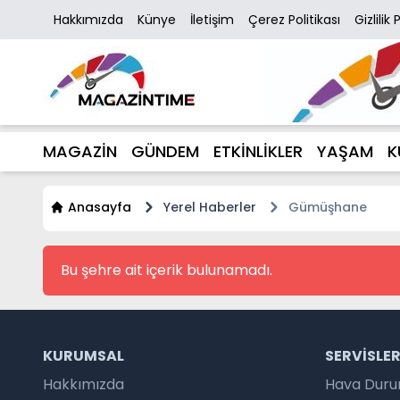
Hakkımızda
Künye
İletişim
Çerez Politikası
Gizlilik 
MAGAZİN
GÜNDEM
ETKİNLİKLER
YAŞAM
K
Anasayfa
Yerel Haberler
Gümüşhane
Bu şehre ait içerik bulunamadı.
KURUMSAL
SERVISLE
Hakkımızda
Hava Dur