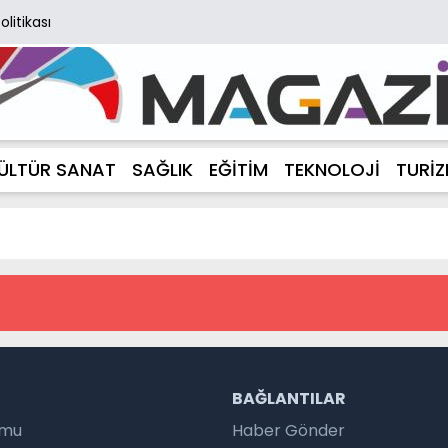
Politikası
ÜLTÜR SANAT
SAĞLIK
EĞİTİM
TEKNOLOJİ
TURİ
R
BAĞLANTILAR
umu
Haber Gönder