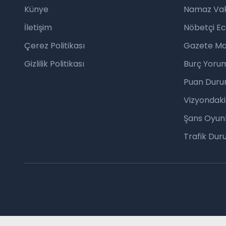
Künye
Namaz Vaki
İletişim
Nöbetçi E
Çerez Politikası
Gazete Ma
Gizlilik Politikası
Burç Yorum
Puan Duru
Vizyondaki
Şans Oyunl
Trafik Du