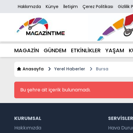
Hakkımızda
Künye
İletişim
Çerez Politikası
Gizlilik 
MAGAZİN
GÜNDEM
ETKİNLİKLER
YAŞAM
K
Anasayfa
Yerel Haberler
Bursa
Bu şehre ait içerik bulunamadı.
KURUMSAL
SERVISLE
Hakkımızda
Hava Dur