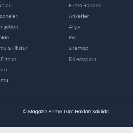
tleri
Firma Rehberi
czaneler
Anketler
nşetleri
Arşiv
ları
Rss
mu & Fikstür
Sitemap
 Filmler
Developers
arı
rumu
© Magazin Prime Tüm Hakları Saklıdır.