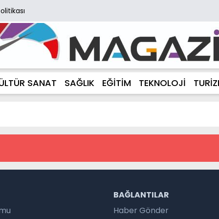
Politikası
ÜLTÜR SANAT
SAĞLIK
EĞİTİM
TEKNOLOJİ
TURİ
R
BAĞLANTILAR
umu
Haber Gönder