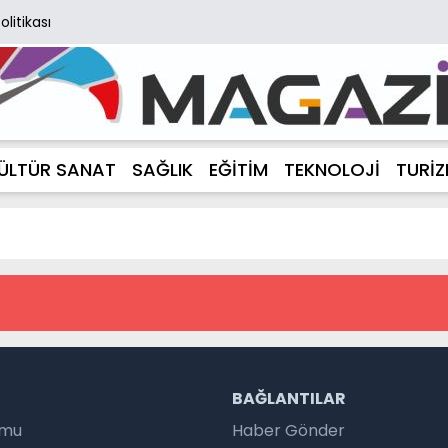
Politikası
ÜLTÜR SANAT
SAĞLIK
EĞİTİM
TEKNOLOJİ
TURİ
R
BAĞLANTILAR
umu
Haber Gönder