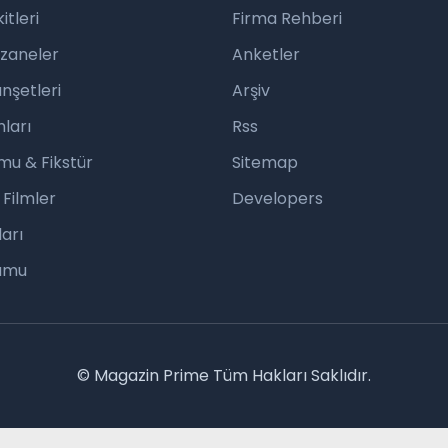
tleri
Firma Rehberi
czaneler
Anketler
nşetleri
Arşiv
ları
Rss
mu & Fikstür
Sitemap
 Filmler
Developers
arı
rumu
© Magazin Prime Tüm Hakları Saklıdır.