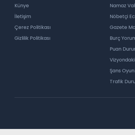
Künye
Namaz Vaki
İletişim
Nöbetçi E
Çerez Politikası
Gazete Ma
Gizlilik Politikası
Burç Yorum
Puan Duru
Vizyondaki
Şans Oyunl
Trafik Du