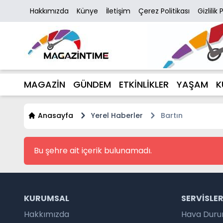
Hakkımızda
Künye
İletişim
Çerez Politikası
Gizlilik 
MAGAZİN
GÜNDEM
ETKİNLİKLER
YAŞAM
K
Anasayfa
Yerel Haberler
Bartın
Bu şehre ait içerik bulunamadı.
KURUMSAL
SERVISLE
Hakkımızda
Hava Dur