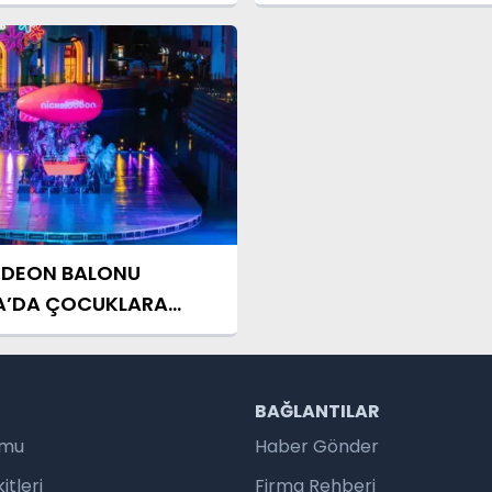
ODEON BALONU
A’DA ÇOCUKLARA
EĞLENCE SUNDU
R
BAĞLANTILAR
umu
Haber Gönder
tleri
Firma Rehberi