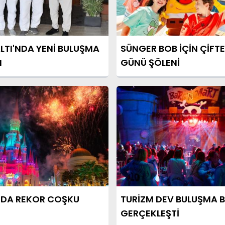
TI'NDA YENİ BULUŞMA
SÜNGER BOB İÇİN ÇİF
I
GÜNÜ ŞÖLENİ
NDA REKOR COŞKU
TURİZM DEV BULUŞMA B
GERÇEKLEŞTİ