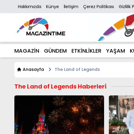
Hakkımızda
Künye
İletişim
Çerez Politikası
Gizlilik 
MAGAZİN
GÜNDEM
ETKİNLİKLER
YAŞAM
K
Anasayfa
The Land of Legends
The Land of Legends Haberleri