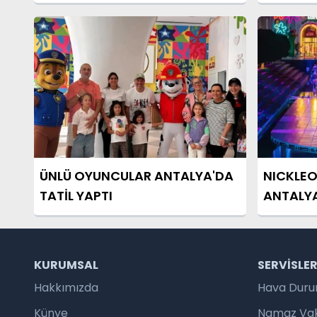
ÜNLÜ OYUNCULAR ANTALYA'DA
NICKLE
TATİL YAPTI
ANTALY
RENKLİ 
KURUMSAL
SERVISLE
Hakkımızda
Hava Dur
Künye
Namaz Vaki