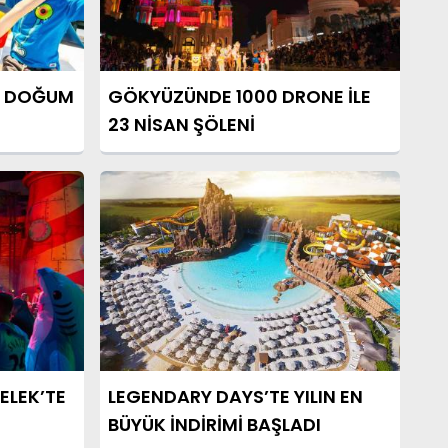
TE DOĞUM
GÖKYÜZÜNDE 1000 DRONE İLE
23 NİSAN ŞÖLENİ
ELEK’TE
LEGENDARY DAYS’TE YILIN EN
BÜYÜK İNDİRİMİ BAŞLADI