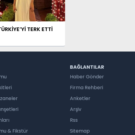
ÜRKİYE’Yİ TERK ETTİ
R
BAĞLANTILAR
umu
Haber Gönder
tleri
Firma Rehberi
czaneler
Anketler
nşetleri
Arşiv
ları
Rss
mu & Fikstür
Sitemap