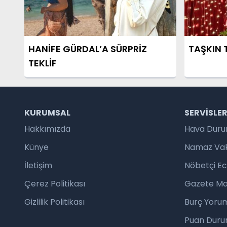
HANİFE GÜRDAL’A SÜRPRİZ
TAŞKIN T
TEKLİF
KURUMSAL
SERVISLE
Hakkımızda
Hava Dur
Künye
Namaz Vaki
İletişim
Nöbetçi E
Çerez Politikası
Gazete Ma
Gizlilik Politikası
Burç Yorum
Puan Duru