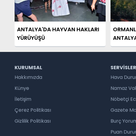
ANTALYA'DA HAYVAN HAKLARI
ORMANLA
YÜRÜYÜŞÜ
ANTALYA
KURUMSAL
SERVISLE
Hakkımızda
Hava Dur
Künye
Namaz Vaki
İletişim
Nöbetçi E
Çerez Politikası
Gazete Ma
Gizlilik Politikası
Burç Yorum
Puan Duru