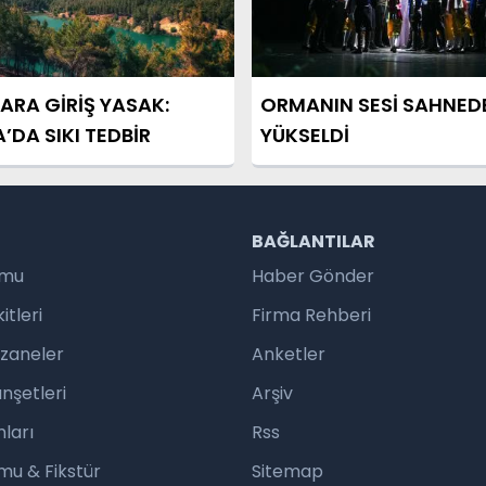
RA GİRİŞ YASAK:
ORMANIN SESİ SAHNED
’DA SIKI TEDBİR
YÜKSELDİ
R
BAĞLANTILAR
umu
Haber Gönder
tleri
Firma Rehberi
czaneler
Anketler
nşetleri
Arşiv
ları
Rss
mu & Fikstür
Sitemap