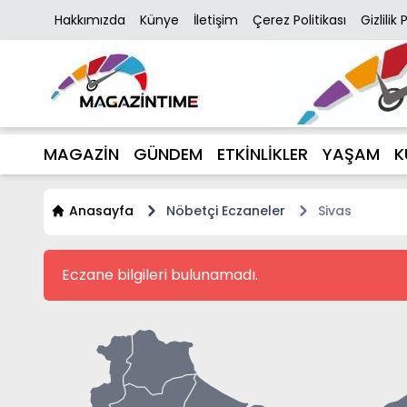
Hakkımızda
Künye
İletişim
Çerez Politikası
Gizlilik 
MAGAZİN
GÜNDEM
ETKİNLİKLER
YAŞAM
K
Anasayfa
Nöbetçi Eczaneler
Sivas
Eczane bilgileri bulunamadı.