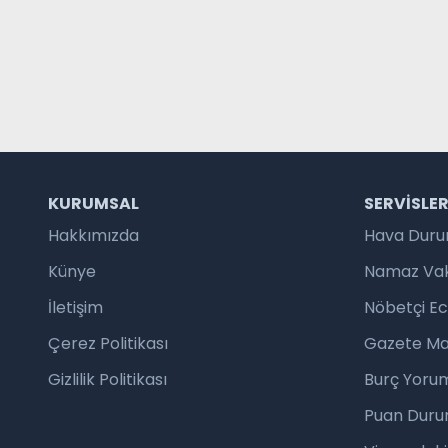
KURUMSAL
SERVISLE
Hakkımızda
Hava Dur
Künye
Namaz Vaki
İletişim
Nöbetçi E
Çerez Politikası
Gazete Ma
Gizlilik Politikası
Burç Yorum
Puan Duru