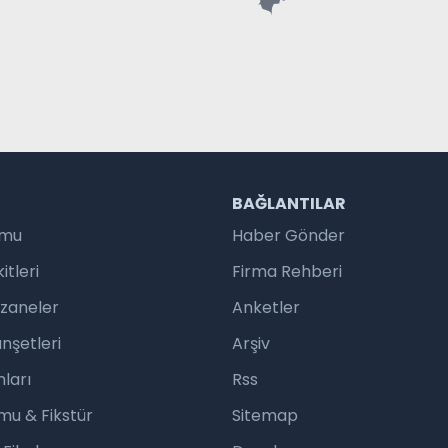
R
BAĞLANTILAR
umu
Haber Gönder
tleri
Firma Rehberi
czaneler
Anketler
nşetleri
Arşiv
ları
Rss
mu & Fikstür
Sitemap