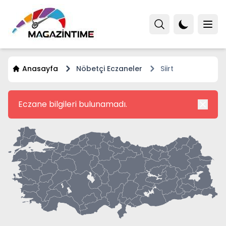
Anasayfa
Nöbetçi Eczaneler
Siirt
Eczane bilgileri bulunamadı.