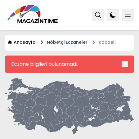
Anasayfa
Nöbetçi Eczaneler
Kocaeli
Eczane bilgileri bulunamadı.