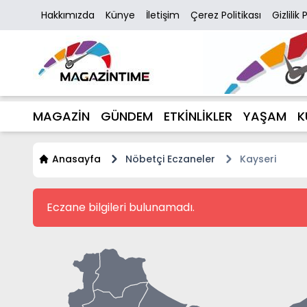
Hakkımızda
Künye
İletişim
Çerez Politikası
Gizlilik 
MAGAZİN
GÜNDEM
ETKİNLİKLER
YAŞAM
K
Anasayfa
Nöbetçi Eczaneler
Kayseri
Eczane bilgileri bulunamadı.