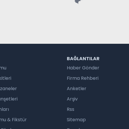
R
BAĞLANTILAR
umu
Haber Gönder
tleri
Firma Rehberi
czaneler
Anketler
nşetleri
Arşiv
ları
Rss
mu & Fikstür
Sitemap