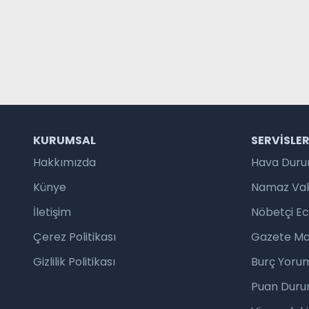
KURUMSAL
SERVISLE
Hakkımızda
Hava Dur
Künye
Namaz Vaki
İletişim
Nöbetçi E
Çerez Politikası
Gazete Ma
Gizlilik Politikası
Burç Yorum
Puan Duru