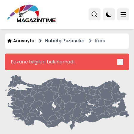
Anasayfa
Nöbetçi Eczaneler
Kars
Eczane bilgileri bulunamadı.