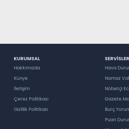
KURUMSAL
SERVISLE
Hakkımızda
Hava Dur
Künye
Namaz Vaki
İletişim
Nöbetçi E
Çerez Politikası
Gazete Ma
Gizlilik Politikası
Burç Yorum
Puan Duru