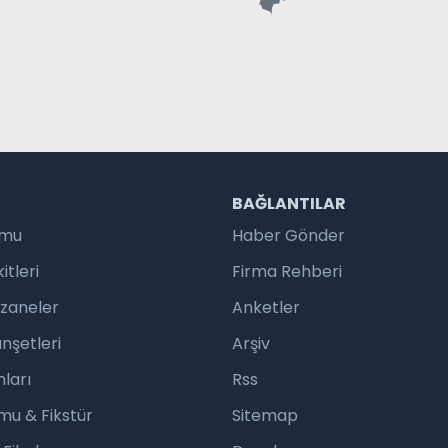
R
BAĞLANTILAR
umu
Haber Gönder
tleri
Firma Rehberi
czaneler
Anketler
nşetleri
Arşiv
ları
Rss
mu & Fikstür
Sitemap