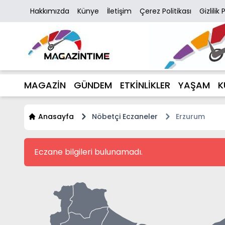
Hakkımızda
Künye
İletişim
Çerez Politikası
Gizlilik 
MAGAZİN
GÜNDEM
ETKİNLİKLER
YAŞAM
K
Anasayfa
Nöbetçi Eczaneler
Erzurum
Eczane bilgileri bulunamadı.