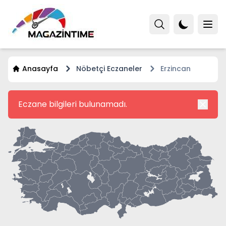
Anasayfa
Nöbetçi Eczaneler
Erzincan
Eczane bilgileri bulunamadı.