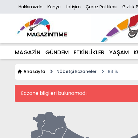
Hakkımızda
Künye
İletişim
Çerez Politikası
Gizlilik 
MAGAZİN
GÜNDEM
ETKİNLİKLER
YAŞAM
K
Anasayfa
Nöbetçi Eczaneler
Bitlis
Eczane bilgileri bulunamadı.