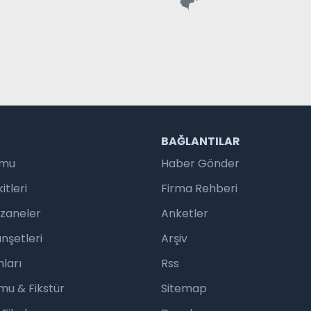
R
BAĞLANTILAR
umu
Haber Gönder
tleri
Firma Rehberi
czaneler
Anketler
nşetleri
Arşiv
ları
Rss
mu & Fikstür
Sitemap