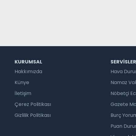
KURUMSAL
SERVISLE
Hakkımızda
Hava Dur
Künye
Namaz Vaki
İletişim
Nöbetçi E
Çerez Politikası
Gazete Ma
Gizlilik Politikası
Burç Yorum
Puan Duru