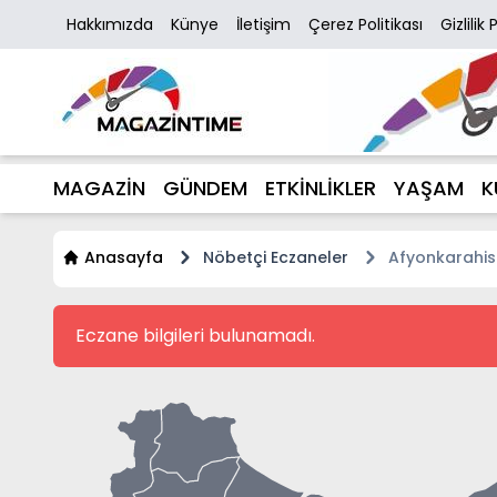
Hakkımızda
Künye
İletişim
Çerez Politikası
Gizlilik 
MAGAZİN
GÜNDEM
ETKİNLİKLER
YAŞAM
K
Anasayfa
Nöbetçi Eczaneler
Afyonkarahis
Eczane bilgileri bulunamadı.