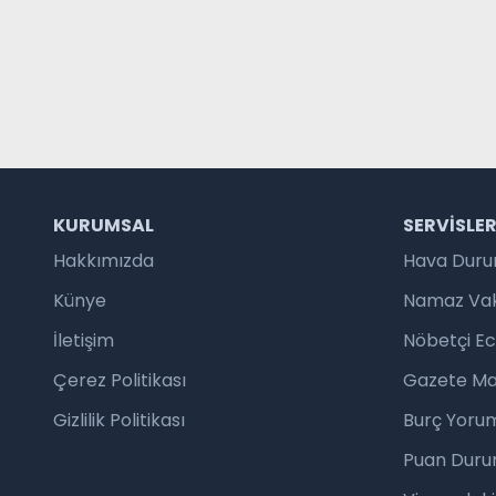
KURUMSAL
SERVISLE
Hakkımızda
Hava Dur
Künye
Namaz Vaki
İletişim
Nöbetçi E
Çerez Politikası
Gazete Ma
Gizlilik Politikası
Burç Yorum
Puan Duru