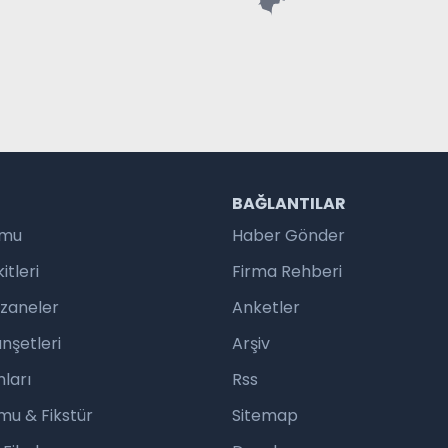
R
BAĞLANTILAR
umu
Haber Gönder
tleri
Firma Rehberi
czaneler
Anketler
nşetleri
Arşiv
ları
Rss
mu & Fikstür
Sitemap