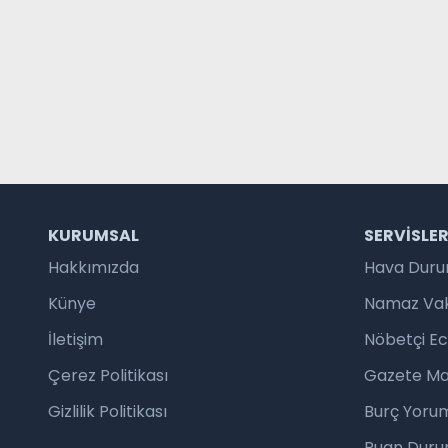
KURUMSAL
SERVISLE
Hakkımızda
Hava Dur
Künye
Namaz Vaki
İletişim
Nöbetçi E
Çerez Politikası
Gazete Ma
Gizlilik Politikası
Burç Yorum
Puan Duru