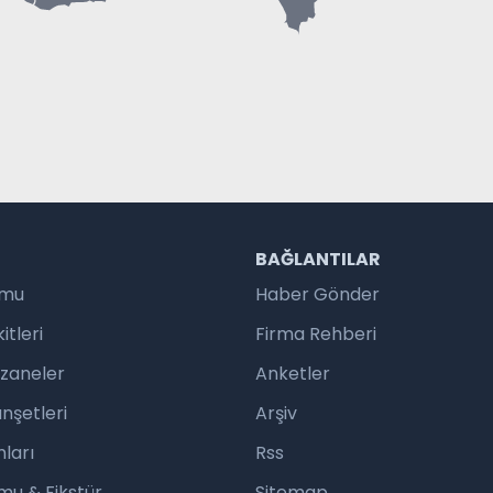
R
BAĞLANTILAR
umu
Haber Gönder
tleri
Firma Rehberi
czaneler
Anketler
nşetleri
Arşiv
ları
Rss
mu & Fikstür
Sitemap