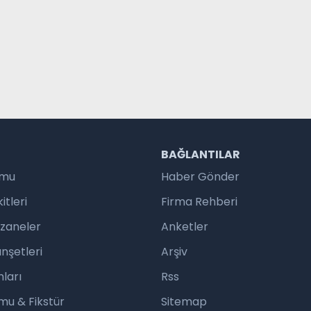
R
BAĞLANTILAR
umu
Haber Gönder
tleri
Firma Rehberi
czaneler
Anketler
nşetleri
Arşiv
ları
Rss
mu & Fikstür
Sitemap