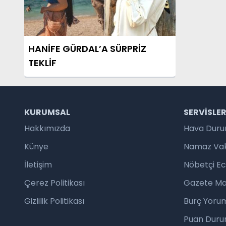
HANİFE GÜRDAL’A SÜRPRİZ
TEKLİF
KURUMSAL
SERVISLE
Hakkımızda
Hava Dur
Künye
Namaz Vaki
İletişim
Nöbetçi E
Çerez Politikası
Gazete Ma
Gizlilik Politikası
Burç Yorum
Puan Duru