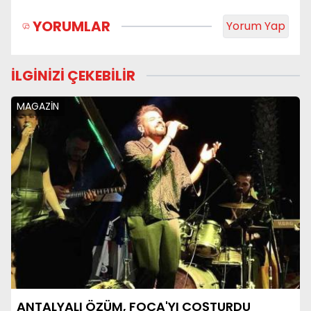
YORUMLAR
Yorum Yap
İLGİNİZİ ÇEKEBİLİR
MAGAZİN
ANTALYALI ÖZÜM, FOÇA'YI COŞTURDU