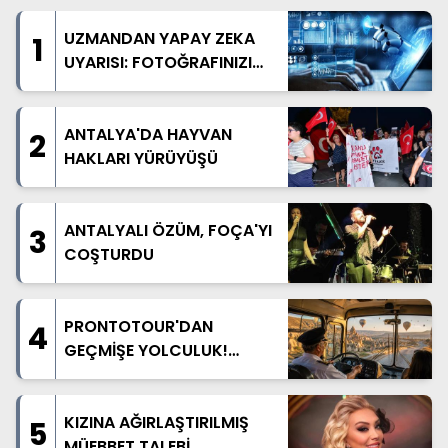
UZMANDAN YAPAY ZEKA
1
UYARISI: FOTOĞRAFINIZI
PAYLAŞMADAN BİR KEZ
DAHA DÜŞÜNÜN
ANTALYA'DA HAYVAN
2
HAKLARI YÜRÜYÜŞÜ
ANTALYALI ÖZÜM, FOÇA'YI
3
COŞTURDU
PRONTOTOUR'DAN
4
GEÇMİŞE YOLCULUK!
NOSTALJİK OTOBÜSLÜ
KAPADOKYA TURU
BAŞLIYOR
KIZINA AĞIRLAŞTIRILMIŞ
5
MÜEBBET TALEBİ