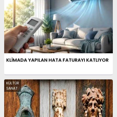
KLİMADA YAPILAN HATA FATURAYI KATLIYOR
KÜLTÜR
SANAT