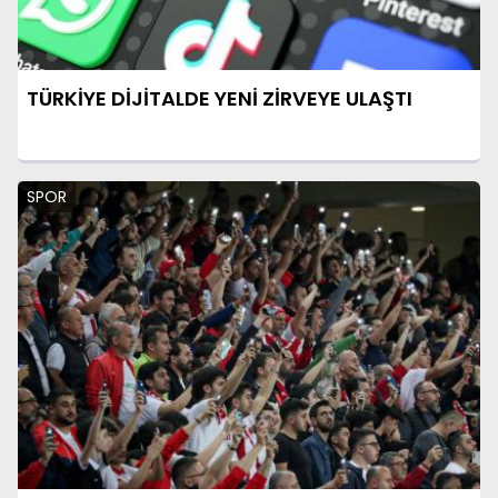
TÜRKİYE DİJİTALDE YENİ ZİRVEYE ULAŞTI
SPOR