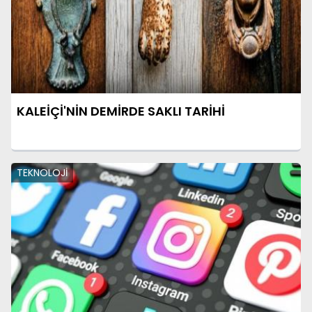
KALEİÇİ'NİN DEMİRDE SAKLI TARİHİ
TEKNOLOJİ