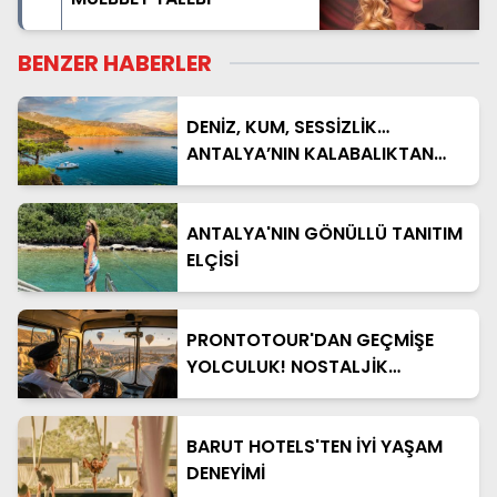
BENZER HABERLER
DENİZ, KUM, SESSİZLİK…
ANTALYA’NIN KALABALIKTAN
UZAK 5 CENNETİ
ANTALYA'NIN GÖNÜLLÜ TANITIM
ELÇİSİ
PRONTOTOUR'DAN GEÇMİŞE
YOLCULUK! NOSTALJİK
OTOBÜSLÜ KAPADOKYA TURU
BAŞLIYOR
BARUT HOTELS'TEN İYİ YAŞAM
DENEYİMİ