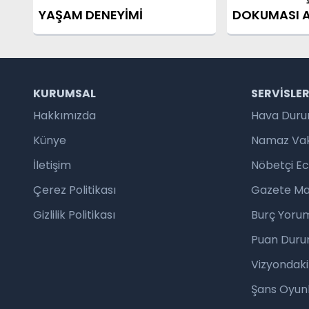
YAŞAM DENEYİMİ
DOKUMASI 
YENİDEN HA
KURUMSAL
SERVISLE
Hakkımızda
Hava Dur
Künye
Namaz Vaki
İletişim
Nöbetçi E
Çerez Politikası
Gazete Ma
Gizlilik Politikası
Burç Yorum
Puan Duru
Vizyondaki
Şans Oyunl