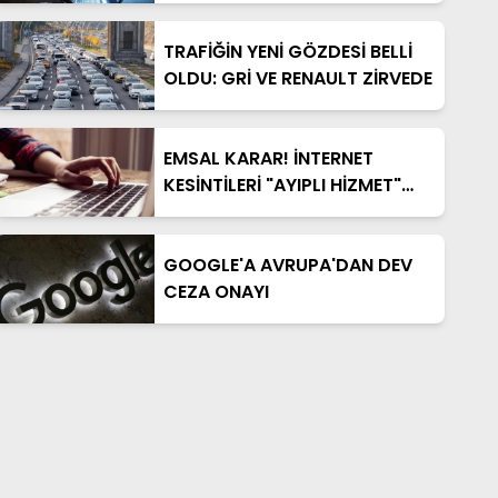
DÜŞÜNÜN
TRAFİĞİN YENİ GÖZDESİ BELLİ
OLDU: GRİ VE RENAULT ZİRVEDE
EMSAL KARAR! İNTERNET
KESİNTİLERİ "AYIPLI HİZMET"
KABUL EDİLDİ
GOOGLE'A AVRUPA'DAN DEV
CEZA ONAYI