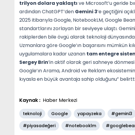
trilyon dolara yaklaştı
ve Microsoft’u geride bı
ardından ChatGPT’den
Gemini 3
’e geçtiğini açı
2025 itibarıyla Google, NotebookLM, Google Beam
standartlarını zorlayan bir seviyeye ulaştı. Gemi
rakiplerden bile övgü alarak teknoloji dünyasında 
Uzmanlara göre Google’ın başarısını mümkün kıla
uygulamalara kadar uzanan
tam entegre siste
Sergey Brin
’in aktif olarak geri sahneye dönmes
Google’ın Arama, Android ve Reklam ekosistemin
kıyasla en büyük avantaja sahip olduğunu” belirtti
Kaynak :
Haber Merkezi
teknoloji
Google
yapayzeka
#gemini3
#piyasadeğeri
#notebooklm
#googlebe