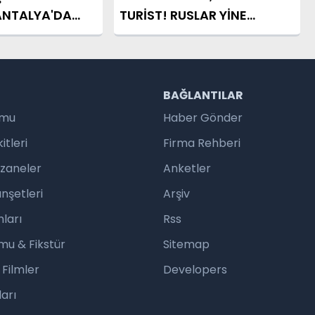
ANTALYA'DA
TURİST! RUSLAR YİNE
YAT BULDU
ZİRVEDE YER ALDI
R
BAĞLANTILAR
umu
Haber Gönder
tleri
Firma Rehberi
czaneler
Anketler
nşetleri
Arşiv
ları
Rss
mu & Fikstür
Sitemap
 Filmler
Developers
arı