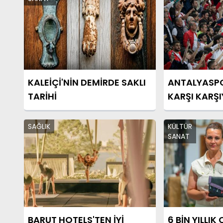
KALEİÇİ'NİN DEMİRDE SAKLI
ANTALYASPO
TARİHİ
KARŞI KARŞ
SAĞLIK
KÜLTÜR
SANAT
BARUT HOTELS'TEN İYİ
6 BİN YILLI