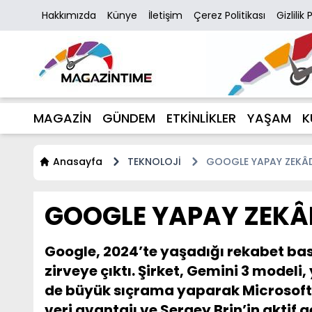
Hakkımızda
Künye
İletişim
Çerez Politikası
Gizlilik 
MAGAZİN
GÜNDEM
ETKİNLİKLER
YAŞAM
K
Anasayfa
TEKNOLOJİ
GOOGLE YAPAY ZEKÂDA
GOOGLE YAPAY ZEKÂDA
Google, 2024’te yaşadığı rekabet bas
zirveye çıktı. Şirket, Gemini 3 model
de büyük sıçrama yaparak Microsoft’u
veri avantajı ve Sergey Brin’in aktif g