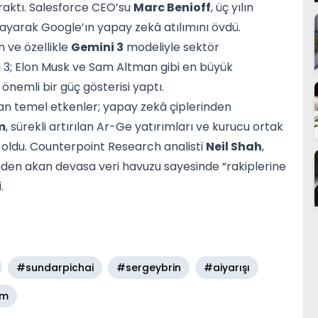
raktı. Salesforce CEO’su
Marc Benioff
, üç yılın
klayarak Google’ın yapay zekâ atılımını övdü.
 ve özellikle
Gemini 3
modeliyle sektör
ni 3; Elon Musk ve Sam Altman gibi en büyük
önemli bir güç gösterisi yaptı.
n temel etkenler; yapay zekâ çiplerinden
m
, sürekli artırılan Ar-Ge yatırımları ve kurucu ortak
i oldu. Counterpoint Research analisti
Neil Shah
,
den akan devasa veri havuzu sayesinde “rakiplerine
.
#sundarpichai
#sergeybrin
#aiyarışı
am