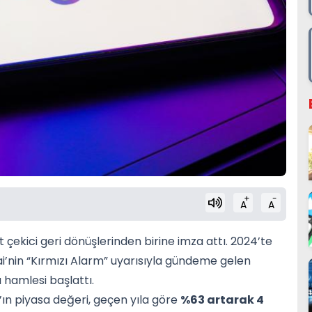
+
-
A
A
 çekici geri dönüşlerinden birine imza attı. 2024’te
i’nin “Kırmızı Alarm” uyarısıyla gündeme gelen
 hamlesi başlattı.
e’ın piyasa değeri, geçen yıla göre
%63 artarak 4