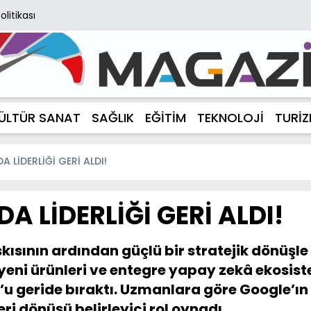
Politikası
ÜLTÜR SANAT
SAĞLIK
EĞİTİM
TEKNOLOJİ
TURİ
 LİDERLİĞİ GERİ ALDI!
 LİDERLİĞİ GERİ ALDI!
kısının ardından güçlü bir stratejik dönüşl
i, yeni ürünleri ve entegre yapay zekâ ekosi
 geride bıraktı. Uzmanlara göre Google’ın 
eri dönüşü belirleyici rol oynadı.