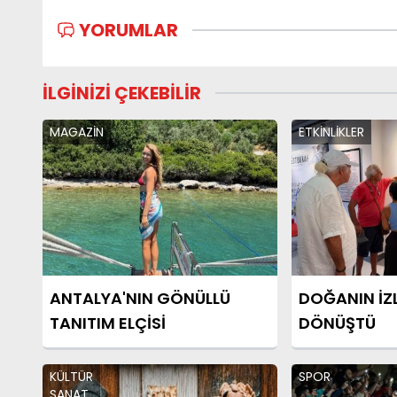
YORUMLAR
İLGİNİZİ ÇEKEBİLİR
MAGAZİN
ETKİNLİKLER
ANTALYA'NIN GÖNÜLLÜ
DOĞANIN İZ
TANITIM ELÇİSİ
DÖNÜŞTÜ
KÜLTÜR
SPOR
SANAT