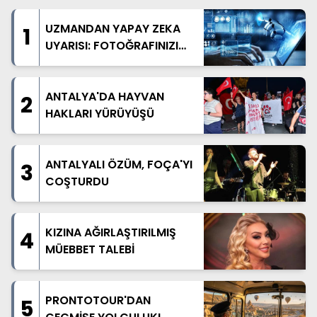
UZMANDAN YAPAY ZEKA
1
UYARISI: FOTOĞRAFINIZI
PAYLAŞMADAN BİR KEZ
DAHA DÜŞÜNÜN
ANTALYA'DA HAYVAN
2
HAKLARI YÜRÜYÜŞÜ
ANTALYALI ÖZÜM, FOÇA'YI
3
COŞTURDU
KIZINA AĞIRLAŞTIRILMIŞ
4
MÜEBBET TALEBİ
PRONTOTOUR'DAN
5