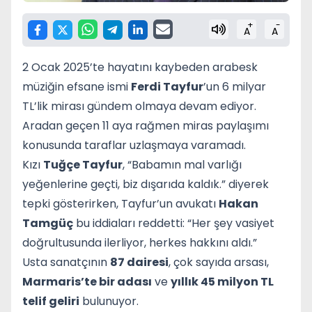
+
-
A
A
2 Ocak 2025’te hayatını kaybeden arabesk
müziğin efsane ismi
Ferdi Tayfur
’un 6 milyar
TL’lik mirası gündem olmaya devam ediyor.
Aradan geçen 11 aya rağmen miras paylaşımı
konusunda taraflar uzlaşmaya varamadı.
Kızı
Tuğçe Tayfur
, “Babamın mal varlığı
yeğenlerine geçti, biz dışarıda kaldık.” diyerek
tepki gösterirken, Tayfur’un avukatı
Hakan
Tamgüç
bu iddiaları reddetti: “Her şey vasiyet
doğrultusunda ilerliyor, herkes hakkını aldı.”
Usta sanatçının
87 dairesi
, çok sayıda arsası,
Marmaris’te bir adası
ve
yıllık 45 milyon TL
telif geliri
bulunuyor.