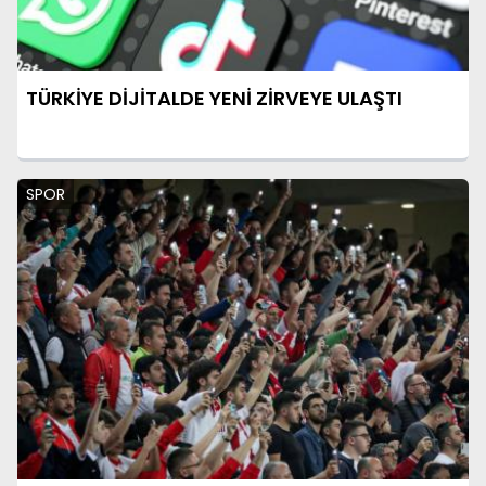
TÜRKİYE DİJİTALDE YENİ ZİRVEYE ULAŞTI
SPOR