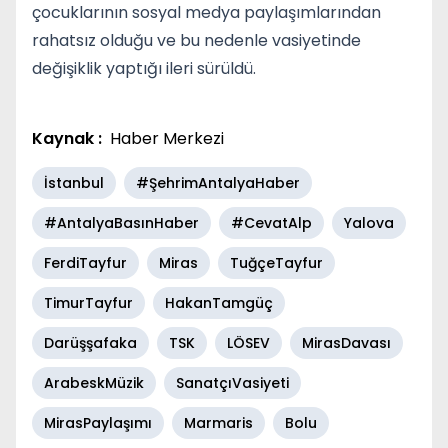
çocuklarının sosyal medya paylaşımlarından
rahatsız olduğu ve bu nedenle vasiyetinde
değişiklik yaptığı ileri sürüldü.
Kaynak :
Haber Merkezi
İstanbul
#ŞehrimAntalyaHaber
#AntalyaBasınHaber
#CevatAlp
Yalova
FerdiTayfur
Miras
TuğçeTayfur
TimurTayfur
HakanTamgüç
Darüşşafaka
TSK
LÖSEV
MirasDavası
ArabeskMüzik
SanatçıVasiyeti
MirasPaylaşımı
Marmaris
Bolu