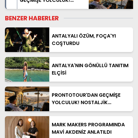
GEÇMİŞE YOLCULUK!
NOSTALJİK OTOBÜSLÜ
KAPADOKYA TURU
BENZER HABERLER
BAŞLIYOR
ANTALYALI ÖZÜM, FOÇA'YI
COŞTURDU
ANTALYA'NIN GÖNÜLLÜ TANITIM
ELÇİSİ
PRONTOTOUR'DAN GEÇMİŞE
YOLCULUK! NOSTALJİK
OTOBÜSLÜ KAPADOKYA TURU
BAŞLIYOR
MARK MAKERS PROGRAMINDA
MAVİ AKDENİZ ANLATILDI