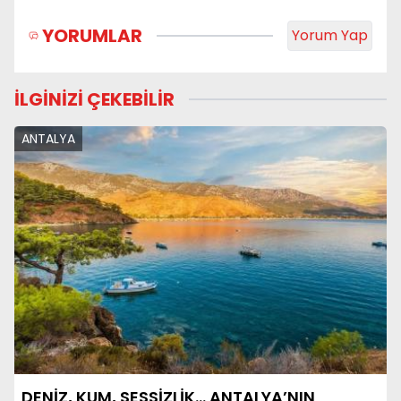
YORUMLAR
Yorum Yap
İLGİNİZİ ÇEKEBİLİR
ANTALYA
DENİZ, KUM, SESSİZLİK… ANTALYA’NIN