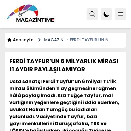
Anasayfa
MAGAZİN
FERDİ TAYFUR’UN 6
MİLYARLIK MİRASI 11 AYDIR
PAYLAŞILAMIYOR
FERDİ TAYFUR’UN 6 MİLYARLIK MİRASI
11 AYDIR PAYLAŞILAMIYOR
Usta sanatçı Ferdi Tayfur’un 6 milyar TL’lik
mirası ölümünden 11 ay geçmesine rağmen
hâlâ paylaşılmadı. Kızı Tuğçe Tayfur, mal
varlığının yeğenlere geçtiğini iddia ederken,
avukat Hakan Tamgüç bu iddiaları
yalanladı. Vasiyetinde Tayfur, bazı
gayrimenkullerini Darüşşafaka, TSK ve
LÖSEV’e bağışlarken, iki çocuğu Tuğçe ve