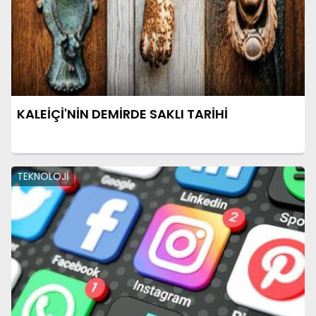
KALEİÇİ'NİN DEMİRDE SAKLI TARİHİ
TEKNOLOJİ