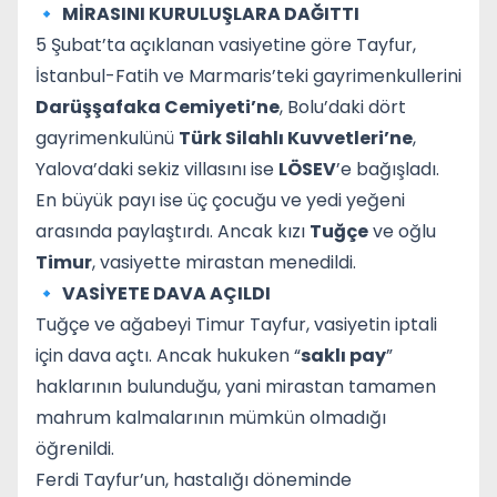
🔹
MİRASINI KURULUŞLARA DAĞITTI
5 Şubat’ta açıklanan vasiyetine göre Tayfur,
İstanbul-Fatih ve Marmaris’teki gayrimenkullerini
Darüşşafaka Cemiyeti’ne
, Bolu’daki dört
gayrimenkulünü
Türk Silahlı Kuvvetleri’ne
,
Yalova’daki sekiz villasını ise
LÖSEV
’e bağışladı.
En büyük payı ise üç çocuğu ve yedi yeğeni
arasında paylaştırdı. Ancak kızı
Tuğçe
ve oğlu
Timur
, vasiyette mirastan menedildi.
🔹
VASİYETE DAVA AÇILDI
Tuğçe ve ağabeyi Timur Tayfur, vasiyetin iptali
için dava açtı. Ancak hukuken “
saklı pay
”
haklarının bulunduğu, yani mirastan tamamen
mahrum kalmalarının mümkün olmadığı
öğrenildi.
Ferdi Tayfur’un, hastalığı döneminde