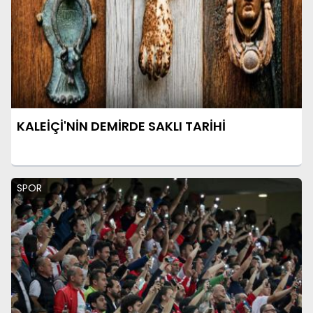
KALEİÇİ'NİN DEMİRDE SAKLI TARİHİ
SPOR