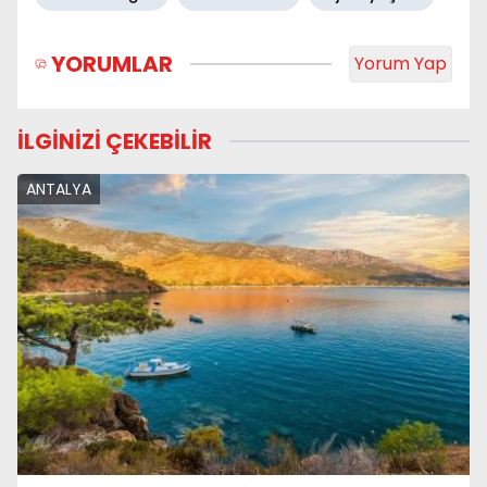
YORUMLAR
Yorum Yap
İLGİNİZİ ÇEKEBİLİR
ANTALYA