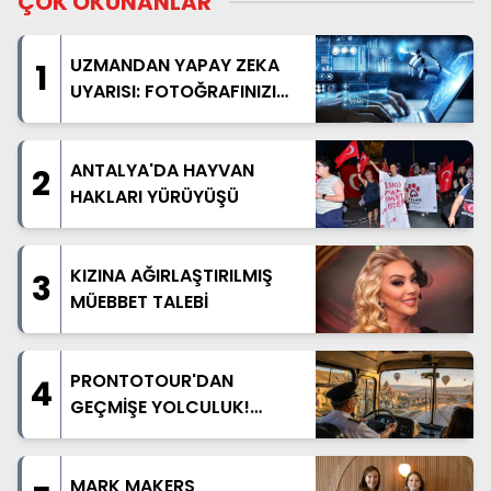
ÇOK OKUNANLAR
UZMANDAN YAPAY ZEKA
1
UYARISI: FOTOĞRAFINIZI
PAYLAŞMADAN BİR KEZ
DAHA DÜŞÜNÜN
ANTALYA'DA HAYVAN
2
HAKLARI YÜRÜYÜŞÜ
KIZINA AĞIRLAŞTIRILMIŞ
3
MÜEBBET TALEBİ
PRONTOTOUR'DAN
4
GEÇMİŞE YOLCULUK!
NOSTALJİK OTOBÜSLÜ
KAPADOKYA TURU
BAŞLIYOR
MARK MAKERS