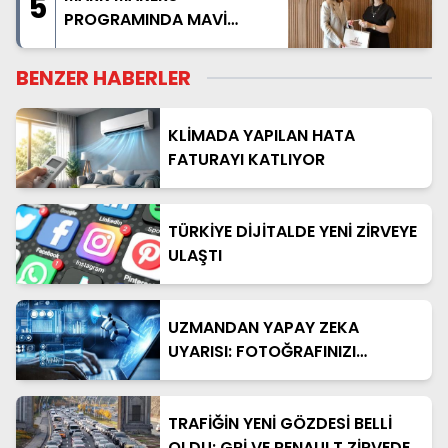
5
PROGRAMINDA MAVİ
AKDENİZ ANLATILDI
BENZER HABERLER
KLİMADA YAPILAN HATA
FATURAYI KATLIYOR
TÜRKİYE DİJİTALDE YENİ ZİRVEYE
ULAŞTI
UZMANDAN YAPAY ZEKA
UYARISI: FOTOĞRAFINIZI
PAYLAŞMADAN BİR KEZ DAHA
DÜŞÜNÜN
TRAFİĞİN YENİ GÖZDESİ BELLİ
OLDU: GRİ VE RENAULT ZİRVEDE