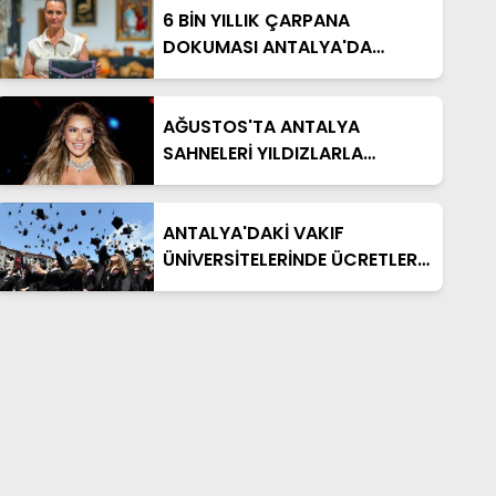
6 BİN YILLIK ÇARPANA
DOKUMASI ANTALYA'DA
YENİDEN HAYAT BULDU
AĞUSTOS'TA ANTALYA
SAHNELERİ YILDIZLARLA
DOLACAK
ANTALYA'DAKİ VAKIF
ÜNİVERSİTELERİNDE ÜCRETLER
CEP YAKTI