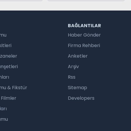
NDI
R
BAĞLANTILAR
umu
Haber Gönder
tleri
Firma Rehberi
czaneler
Anketler
nşetleri
Arşiv
ları
Rss
mu & Fikstür
Sitemap
 Filmler
Developers
arı
rumu