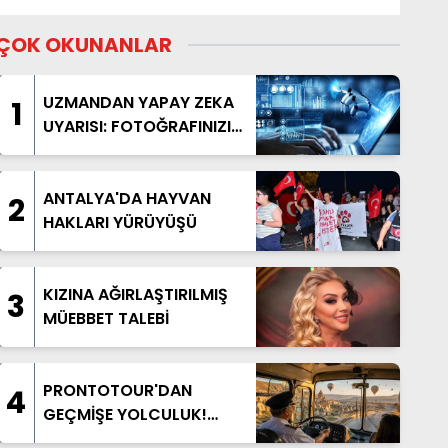
ÇOK OKUNANLAR
UZMANDAN YAPAY ZEKA
1
UYARISI: FOTOĞRAFINIZI
PAYLAŞMADAN BİR KEZ
DAHA DÜŞÜNÜN
ANTALYA'DA HAYVAN
2
HAKLARI YÜRÜYÜŞÜ
KIZINA AĞIRLAŞTIRILMIŞ
3
MÜEBBET TALEBİ
PRONTOTOUR'DAN
4
GEÇMİŞE YOLCULUK!
NOSTALJİK OTOBÜSLÜ