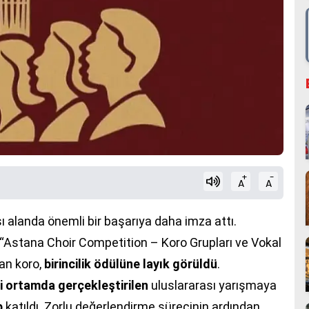
+
-
A
A
sı alanda önemli bir başarıya daha imza attı.
“Astana Choir Competition – Koro Grupları ve Vokal
an koro,
birincilik ödülüne layık görüldü
.
i ortamda gerçekleştirilen
uluslararası yarışmaya
p
katıldı. Zorlu değerlendirme sürecinin ardından