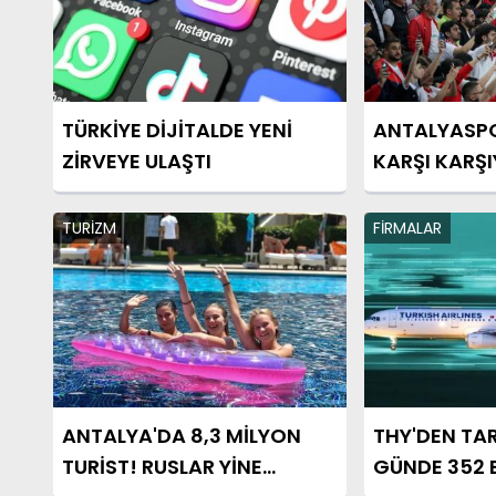
TÜRKİYE DİJİTALDE YENİ
ANTALYASPO
ZİRVEYE ULAŞTI
KARŞI KARŞ
TURİZM
FİRMALAR
ANTALYA'DA 8,3 MİLYON
THY'DEN TAR
TURİST! RUSLAR YİNE
GÜNDE 352 B