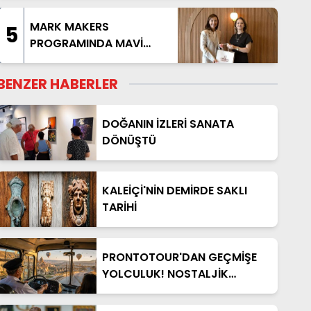
KAPADOKYA TURU
BAŞLIYOR
MARK MAKERS
5
PROGRAMINDA MAVİ
AKDENİZ ANLATILDI
BENZER HABERLER
DOĞANIN İZLERİ SANATA
DÖNÜŞTÜ
KALEİÇİ'NİN DEMİRDE SAKLI
TARİHİ
PRONTOTOUR'DAN GEÇMİŞE
YOLCULUK! NOSTALJİK
OTOBÜSLÜ KAPADOKYA TURU
BAŞLIYOR