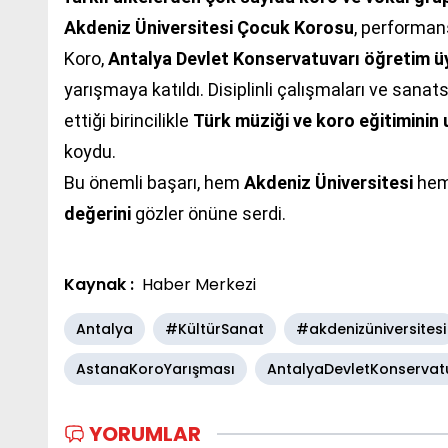
Akdeniz Üniversitesi Çocuk Korosu
, performans
Koro,
Antalya Devlet Konservatuvarı öğretim ü
yarışmaya katıldı. Disiplinli çalışmaları ve sana
ettiği birincilikle
Türk müziği ve koro eğitiminin
koydu.
Bu önemli başarı, hem
Akdeniz Üniversitesi
hem
değerini
gözler önüne serdi.
Kaynak :
Haber Merkezi
Antalya
#KültürSanat
#akdenizüniversitesi
AstanaKoroYarışması
AntalyaDevletKonservat
YORUMLAR