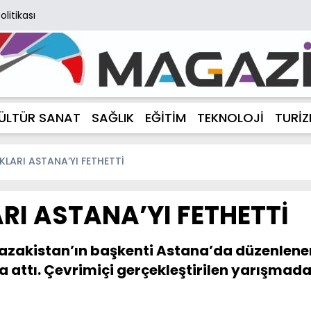
Politikası
ÜLTÜR SANAT
SAĞLIK
EĞİTİM
TEKNOLOJİ
TURİ
LARI ASTANA’YI FETHETTİ
RI ASTANA’YI FETHETTİ
Kazakistan’ın başkenti Astana’da düzenlene
a attı. Çevrimiçi gerçekleştirilen yarışmada