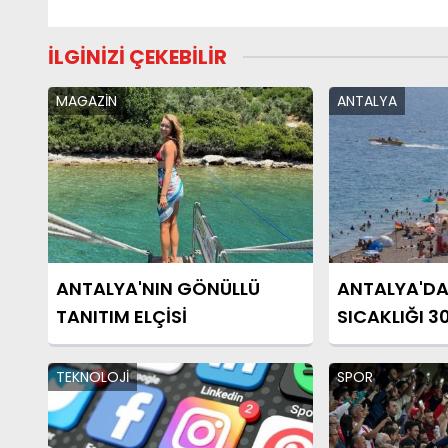
İLGİNİZİ ÇEKEBİLİR
MAGAZİN
ANTALYA
ANTALYA'NIN GÖNÜLLÜ
ANTALYA'DA DENİZ SUY
TANITIM ELÇİSİ
SICAKLIĞI 3
ULAŞTI
TEKNOLOJİ
SPOR