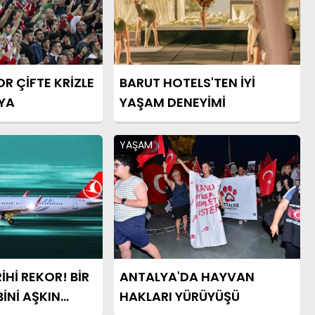
R ÇİFTE KRİZLE
BARUT HOTELS'TEN İYİ
IYA
YAŞAM DENEYİMİ
YAŞAM
İHİ REKOR! BİR
ANTALYA'DA HAYVAN
İNİ AŞKIN
HAKLARI YÜRÜYÜŞÜ