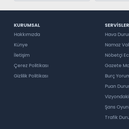
ZİRVEDE YER ALDI
YOLCU TAŞI
KURUMSAL
SERVISLE
Hakkımızda
Hava Dur
Künye
Namaz Vaki
İletişim
Nöbetçi E
Çerez Politikası
Gazete Ma
Gizlilik Politikası
Burç Yorum
Puan Duru
Vizyondaki
Şans Oyunl
Trafik Du