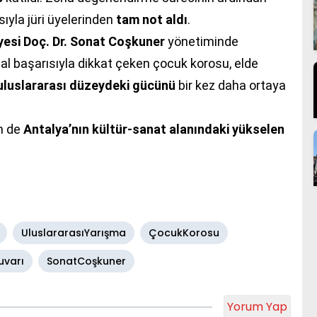
ıyla jüri üyelerinden
tam not aldı
.
yesi Doç. Dr. Sonat Coşkuner
yönetiminde
tsal başarısıyla dikkat çeken çocuk korosu, elde
 uluslararası düzeydeki gücünü
bir kez daha ortaya
 de
Antalya’nın kültür-sanat alanındaki yükselen
UluslararasıYarışma
ÇocukKorosu
uvarı
SonatCoşkuner
Yorum Yap