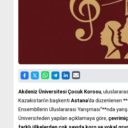
Akdeniz Üniversitesi Çocuk Korosu
, uluslarara
Kazakistan’ın başkenti
Astana
’da düzenlenen **
Ensembllerin Uluslararası Yarışması”**nda yarış
Üniversiteden yapılan açıklamaya göre,
çevrimiç
farklı ülkelerden çok sayıda koro ve vokal gru