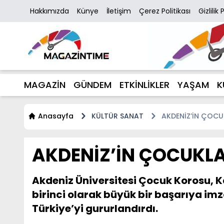
Hakkımızda
Künye
İletişim
Çerez Politikası
Gizlilik 
MAGAZİN
GÜNDEM
ETKİNLİKLER
YAŞAM
K
Anasayfa
KÜLTÜR SANAT
AKDENİZ’İN ÇOCUK
AKDENİZ’İN ÇOCUKLA
Akdeniz Üniversitesi Çocuk Korosu, 
birinci olarak büyük bir başarıya imz
Türkiye’yi gururlandırdı.