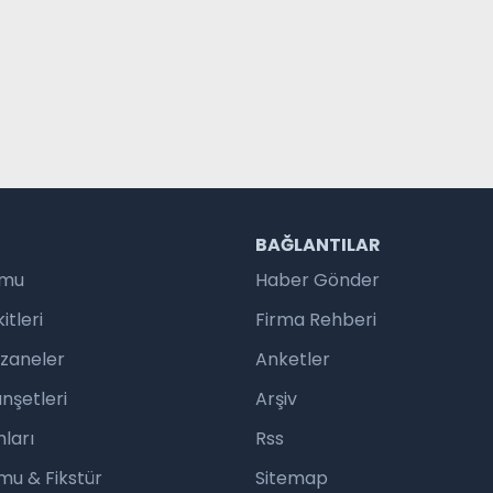
R
BAĞLANTILAR
umu
Haber Gönder
tleri
Firma Rehberi
czaneler
Anketler
nşetleri
Arşiv
ları
Rss
mu & Fikstür
Sitemap