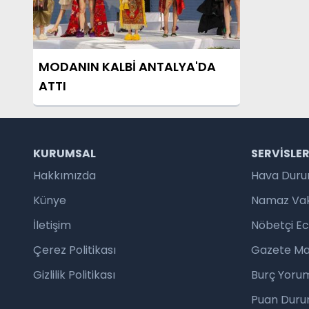
MODANIN KALBİ ANTALYA'DA
ATTI
KURUMSAL
SERVISLE
Hakkımızda
Hava Dur
Künye
Namaz Vaki
İletişim
Nöbetçi E
Çerez Politikası
Gazete Ma
Gizlilik Politikası
Burç Yorum
Puan Duru