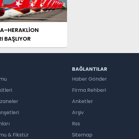
A–HERAKLİON
I BAŞLIYOR
R
BAĞLANTILAR
umu
Haber Gönder
tleri
Firma Rehberi
czaneler
Anketler
nşetleri
Arşiv
ları
Rss
mu & Fikstür
Sitemap