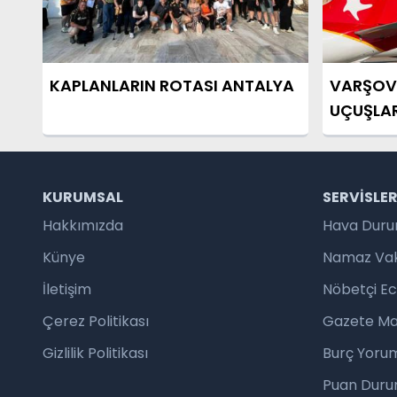
KAPLANLARIN ROTASI ANTALYA
VARŞOV
UÇUŞLAR
KURUMSAL
SERVISLE
Hakkımızda
Hava Dur
Künye
Namaz Vaki
İletişim
Nöbetçi E
Çerez Politikası
Gazete Ma
Gizlilik Politikası
Burç Yorum
Puan Duru