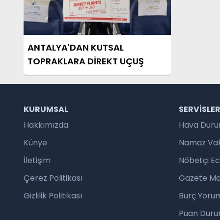
ANTALYA'DAN KUTSAL
TOPRAKLARA DİREKT UÇUŞ
KURUMSAL
SERVISLE
Hakkımızda
Hava Dur
Künye
Namaz Vaki
İletişim
Nöbetçi E
Çerez Politikası
Gazete Ma
Gizlilik Politikası
Burç Yorum
Puan Duru