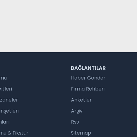
R
BAĞLANTILAR
umu
Haber Gönder
tleri
Firma Rehberi
czaneler
Anketler
nşetleri
Arşiv
ları
Rss
mu & Fikstür
Sitemap